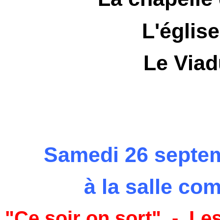
L'églis
Le Viad
Samedi 26 septe
à
la salle co
"Ce soir on sort" - L