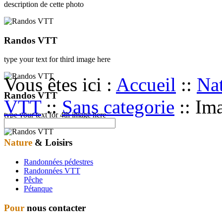
description de cette photo
Randos VTT
type your text for third image here
Vous êtes ici :
Accueil
::
Nat
Randos VTT
VTT
::
Sans categorie
::
Ima
type your text for 4th image here
Nature
& Loisirs
Randonnées pédestres
Randonnées VTT
Pêche
Pétanque
Pour
nous contacter